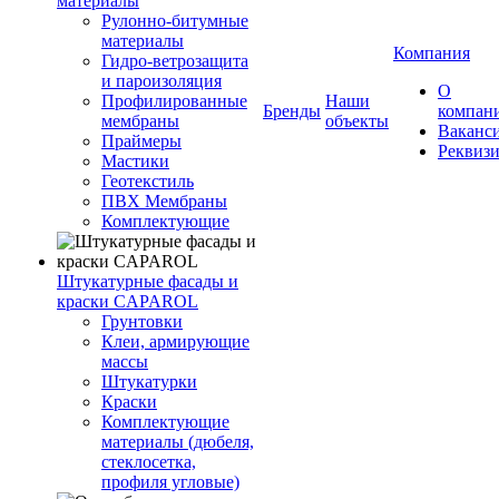
материалы
Рулонно-битумные
материалы
Компания
Гидро-ветрозащита
и пароизоляция
О
Профилированные
Наши
Бренды
компан
мембраны
объекты
Ваканс
Праймеры
Реквиз
Мастики
Геотекстиль
ПВХ Мембраны
Комплектующие
Штукатурные фасады и
краски CAPAROL
Грунтовки
Клеи, армирующие
массы
Штукатурки
Краски
Комплектующие
материалы (дюбеля,
стеклосетка,
профиля угловые)