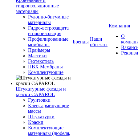
Кровельные и
гидроизоляционные
материалы
Рулонно-битумные
материалы
Компания
Гидро-ветрозащита
и пароизоляция
О
Профилированные
Наши
Бренды
компан
мембраны
объекты
Ваканс
Праймеры
Реквиз
Мастики
Геотекстиль
ПВХ Мембраны
Комплектующие
Штукатурные фасады и
краски CAPAROL
Грунтовки
Клеи, армирующие
массы
Штукатурки
Краски
Комплектующие
материалы (дюбеля,