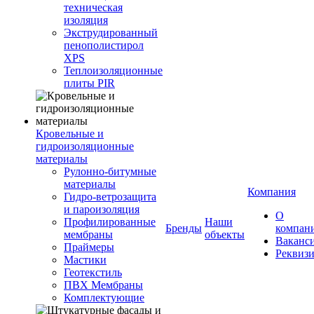
техническая
изоляция
Экструдированный
пенополистирол
XPS
Теплоизоляционные
плиты PIR
Кровельные и
гидроизоляционные
материалы
Рулонно-битумные
материалы
Компания
Гидро-ветрозащита
и пароизоляция
О
Профилированные
Наши
Бренды
компан
мембраны
объекты
Ваканс
Праймеры
Реквиз
Мастики
Геотекстиль
ПВХ Мембраны
Комплектующие