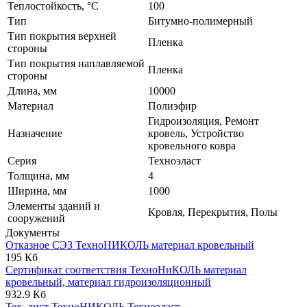
Теплостойкость, °С
100
Тип
Битумно-полимерный
Тип покрытия верхней
Пленка
стороны
Тип покрытия наплавляемой
Пленка
стороны
Длина, мм
10000
Материал
Полиэфир
Гидроизоляция, Ремонт
Назначение
кровель, Устройство
кровельного ковра
Серия
Техноэласт
Толщина, мм
4
Ширина, мм
1000
Элементы зданий и
Кровля, Перекрытия, Полы
сооружений
Документы
Отказное СЭЗ ТехноНИКОЛЬ материал кровельный
195 Кб
Сертификат соответствия ТехноНиКОЛЬ материал
кровельный, материал гидроизоляционный
932.9 Кб
Тех. лист ТехноНИКОЛЬ Техноэласт