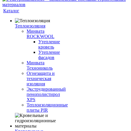
Каталог
Теплоизоляция
Минвата
ROCKWOOL
Утепление
кровель
Утепление
фасадов
Минвата
Технониколь
Огнезащита и
техническая
изоляция
Экструдированный
пенополистирол
XPS
Теплоизоляционные
плиты PIR