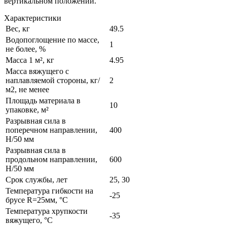
вертикальном положении.
Характеристики
Вес, кг
49.5
Водопоглощение по массе,
1
не более, %
Масса 1 м², кг
4.95
Масса вяжущего с
наплавляемой стороны, кг/
2
м2, не менее
Площадь материала в
10
упаковке, м²
Разрывная сила в
поперечном направлении,
400
Н/50 мм
Разрывная сила в
продольном направлении,
600
Н/50 мм
Срок службы, лет
25, 30
Температура гибкости на
-25
брусе R=25мм, °С
Температура хрупкости
-35
вяжущего, °С