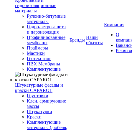
Кровельные и
гидроизоляционные
материалы
Рулонно-битумные
материалы
Компания
Гидро-ветрозащита
и пароизоляция
О
Профилированные
Наши
Бренды
компан
мембраны
объекты
Ваканс
Праймеры
Реквиз
Мастики
Геотекстиль
ПВХ Мембраны
Комплектующие
Штукатурные фасады и
краски CAPAROL
Грунтовки
Клеи, армирующие
массы
Штукатурки
Краски
Комплектующие
материалы (дюбеля,