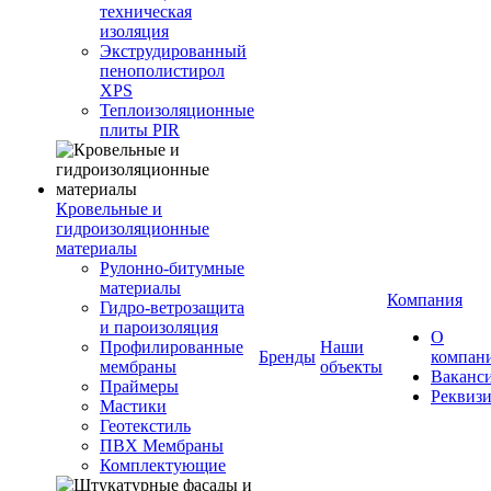
техническая
изоляция
Экструдированный
пенополистирол
XPS
Теплоизоляционные
плиты PIR
Кровельные и
гидроизоляционные
материалы
Рулонно-битумные
материалы
Компания
Гидро-ветрозащита
и пароизоляция
О
Профилированные
Наши
Бренды
компан
мембраны
объекты
Ваканс
Праймеры
Реквиз
Мастики
Геотекстиль
ПВХ Мембраны
Комплектующие