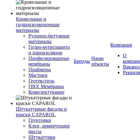
Кровельные и
гидроизоляционные
материалы
Рулонно-битумные
материалы
Компания
Гидро-ветрозащита
и пароизоляция
О
Профилированные
Наши
Бренды
компан
мембраны
объекты
Ваканс
Праймеры
Реквиз
Мастики
Геотекстиль
ПВХ Мембраны
Комплектующие
Штукатурные фасады и
краски CAPAROL
Грунтовки
Клеи, армирующие
массы
Штукатурки