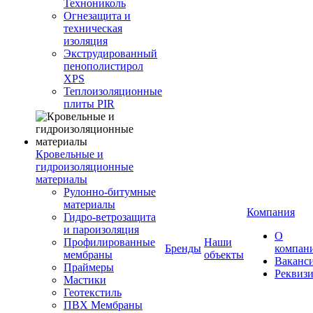
Технониколь
Огнезащита и
техническая
изоляция
Экструдированный
пенополистирол
XPS
Теплоизоляционные
плиты PIR
Кровельные и
гидроизоляционные
материалы
Рулонно-битумные
материалы
Компания
Гидро-ветрозащита
и пароизоляция
О
Профилированные
Наши
Бренды
компан
мембраны
объекты
Ваканс
Праймеры
Реквиз
Мастики
Геотекстиль
ПВХ Мембраны