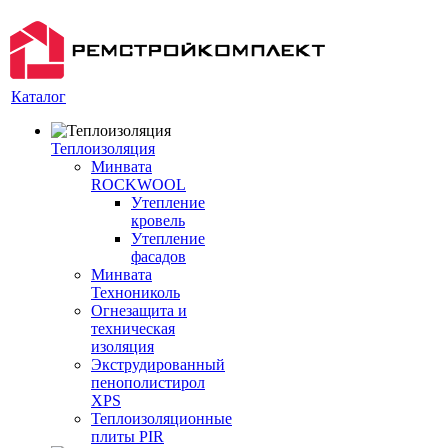
Каталог
Теплоизоляция
Минвата
ROCKWOOL
Утепление
кровель
Утепление
фасадов
Минвата
Технониколь
Огнезащита и
техническая
изоляция
Экструдированный
пенополистирол
XPS
Теплоизоляционные
плиты PIR